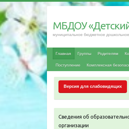
Перейти
к
содержимому
МБДОУ «Детский
муниципальное бюджетное дошкольное 
Главная
Группы
Родителям
Ко
Поступление
Комплексная безопас
Версия для слабовидящих
Сведения об образовательн
организации