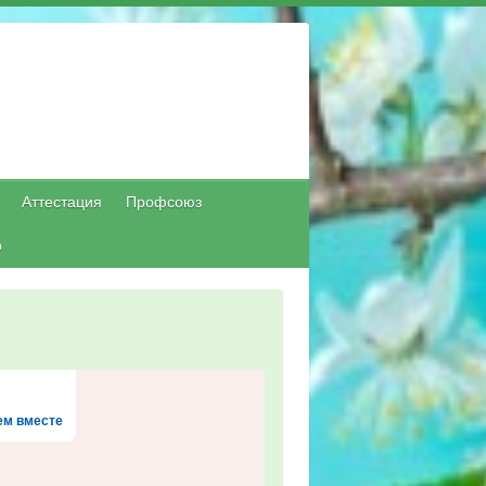
Аттестация
Профсоюз
о
м вместе