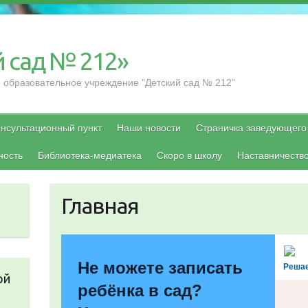
 сад № 212»
образовательное учреждение "Детский сад № 212"
нсультационный пункт
Наши новости
Страничка заведующего
ность
Библиотека-медиатека
Скоро в школу
Наставничеств
Главная
Не можете записать
Решае
ой
ребёнка в сад?