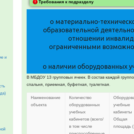
Требования к подразделу
о материально-техническ
образовательной деятельнос
отношении инвалидо
ограниченными возможно
ие и
о наличии оборудованных у
В МБДОУ 13 групповых ячеек. В состав каждой группо
спальня, приемная, буфетная, туалетная.
сть
да)
Наименование
Количество
Оборудов
объекта
оборудованных
учебные
учебных
кабинеты
кабинетов (всего/
Общая
в том числе
площадь 
ной
приспособленные