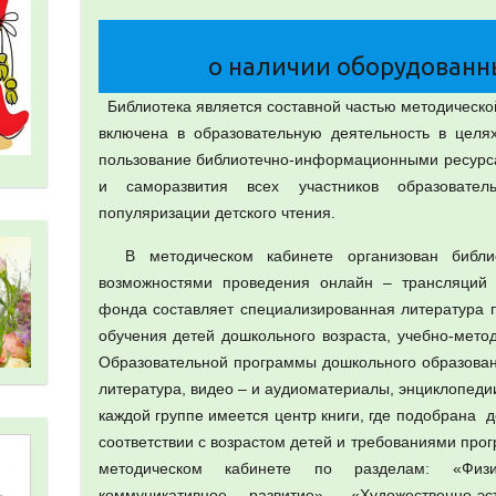
о наличии оборудованн
Библиотека является составной частью методическо
включена в образовательную деятельность в целя
пользование библиотечно-информационными ресурса
и саморазвития всех участников образовател
популяризации детского чтения.
В методическом кабинете организован библио
возможностями проведения онлайн – трансляций 
фонда составляет специализированная литература п
обучения детей дошкольного возраста, учебно-мето
Образовательной программы дошкольного образован
литература, видео – и аудиоматериалы, энциклопедии
каждой группе имеется центр книги, где подобрана д
соответствии с возрастом детей и требованиями про
методическом кабинете по разделам: «Физич
коммуникативное развитие», «Художественно-эс