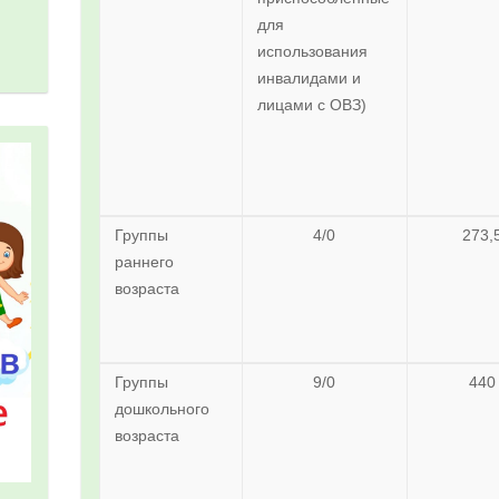
для
использования
инвалидами и
лицами с ОВЗ)
Группы
4/0
273,
раннего
возраста
Группы
9/0
440
дошкольного
возраста