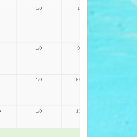
1/0
13,8
1/0
98,4
1
1/0
59,71
8
1/0
190,8