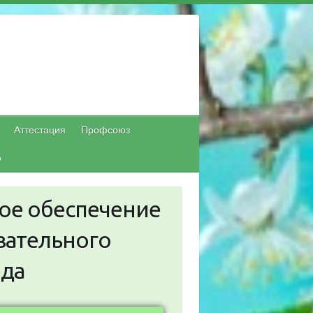
Аттестация
Профсоюз
о
ое обеспечение
вательного
еда