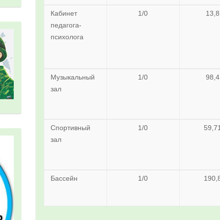
Кабинет
1/0
13,8
педагога-
психолога
Музыкальный
1/0
98,4
зал
Спортивный
1/0
59,7
зал
Бассейн
1/0
190,