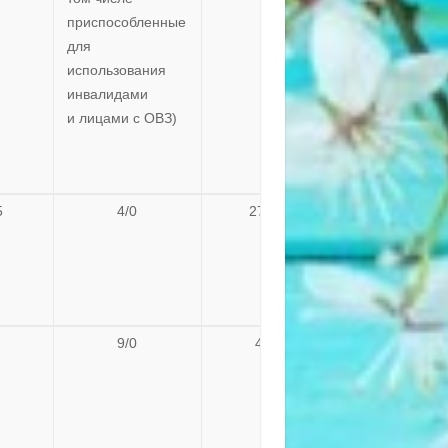
приспособленные
для
использования
инвалидами
и лицами с ОВЗ)
5
4/0
273,5
9/0
440