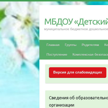
Перейти
к
содержимому
МБДОУ «Детский
муниципальное бюджетное дошкольное 
Главная
Группы
Родителям
Ко
Поступление
Комплексная безопас
Версия для слабовидящих
Сведения об образовательн
организации