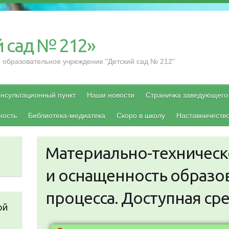
 сад № 212»
образовательное учреждение "Детский сад № 212"
нсультационный пункт
Наши новости
Страничка заведующего
ность
Библиотека-медиатека
Скоро в школу
Наставничеств
Материально-техническ
и оснащенность образо
процесса. Доступная ср
ой