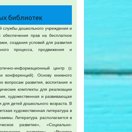
ых библиотек
й службы дошкольного учреждения и
х обеспечения прав на бесплатное
ми, создания условий для развития
ьного процесса, продвижения и
течно-информационный центр (с
и конференций). Основу книжного
о вопросам развития, воспитания и
дические комплекты для реализации
ия, художественная и развивающая
 для детей дошкольного возраста. В
етская художественная литература в
граммы. Литература располагается в
еское развитие», «Социально-
тетическое развитие», «Речевое