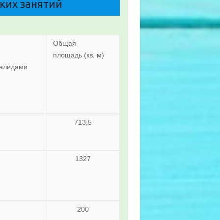
ких занятий
Общая
площадь (кв. м)
валидами
713,5
1327
200