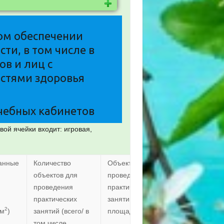
ом обеспечении
ти, в том числе в
в и лиц с
стями здоровья
чебных кабинетов
вой ячейки входит: игровая,
анные
Количество
Объекты для
объектов для
проведения
проведения
практических
практических
занятий.Общая
2
2
(м
)
занятий (всего/ в
площадь (м
)
том числе