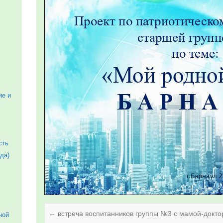
ие и
сть
да)
←
встреча воспитанников группы №3 с мамой-докт
ной