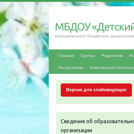
Перейти
к
содержимому
МБДОУ «Детский
муниципальное бюджетное дошкольное 
Главная
Группы
Родителям
Ко
Поступление
Комплексная безопас
Версия для слабовидящих
Сведения об образовательн
организации