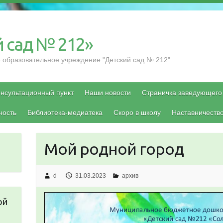
 сад № 212»
образовательное учреждение "Детский сад № 212"
нсультационный пункт
Наши новости
Страничка заведующего
ность
Библиотека-медиатека
Скоро в школу
Наставничеств
Мой родной город
d
31.03.2023
архив
ой