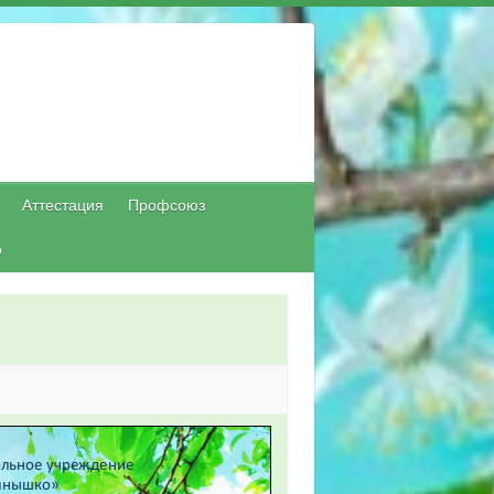
Аттестация
Профсоюз
о